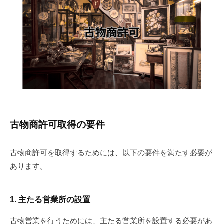
川
政
書
県
士
加
事
務
賀
所
市
の
古
古物商許可取得の要件
物
商
古物商許可を取得するためには、以下の要件を満たす必要が
許
あります。
可
申
1. 主たる営業所の設置
請
古物営業を行うためには、主たる営業所を設置する必要があ