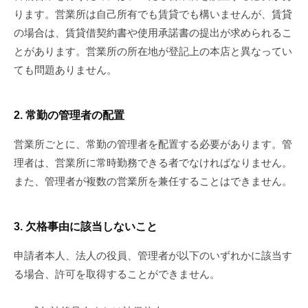
手
ります。
営業所は自己所有でも賃貸でも構いませんが、賃貸
の場合は、賃貸借契約書や使用承諾書の提出が求められるこ
続
とがあります。
営業所の所在地が登記上の本店と異なってい
き
ても問題ありません。
代
理
2. 常勤の管理者の配置
は
営業所ごとに、常勤の管理者を配置する必要があります。
管
地
理者は、営業所に常時勤務できる者でなければなりません。
また、管理者が複数の営業所を兼任することはできません。
元
行
3. 欠格事由に該当しないこと
政
申請者本人、法人の役員、管理者が以下のいずれかに該当す
書
る場合、許可を取得することができません。
士