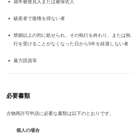
が
成年被後見人または被保佐人
迅
破産者で復権を得ない者
速
手
禁錮以上の刑に処せられ、その執行を終わり、または執
行を受けることがなくなった日から5年を経過しない者
続
き
暴力団員等
2026-
01-
22
by
必要書類
藤
懿
古物商許可申請に必要な書類は以下のとおりです。
仰
個人の場合