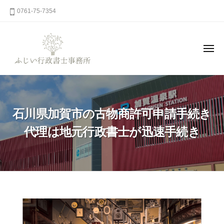
コ
0761-75-7354
ン
テ
ン
メ
ニ
ツ
ュ
ー
ふ
へ
石
じ
川
ス
県
キ
い
石川県加賀市の古物商許可申請手続き
加
ッ
行
賀
プ
政
代理は地元行政書士が迅速手続き
市
書
山
士
中
事
温
務
泉
所
の
石
行