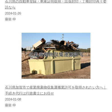
石川県の自動車登録・車庫証明取得・出張封印・丁種封印再々委
託なら
2024-01-26
藤懿 仰
石川県加賀市で産業廃棄物収集運搬業許可を取得されたい方へ｜
手続き代行は行政書士にお任せ
2024-01-08
藤懿 仰