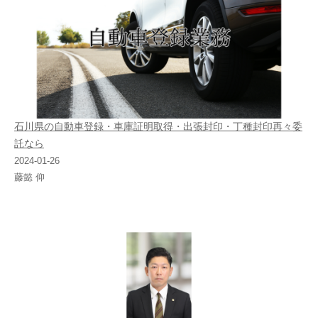
石川県の自動車登録・車庫証明取得・出張封印・丁種封印再々委
託なら
2024-01-26
藤懿 仰