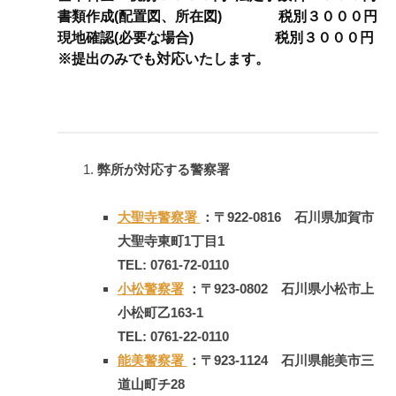
き！
書類作成(配置図、所在図) 税別３０００円
｜
現地確認(必要な場合) 税別３０００円
※提出のみでも対応いたします。
2026-
08-
04
by
藤
弊所が対応する警察署
懿
仰
大聖寺警察署
：〒922-0816 石川県加賀市
大聖寺東町1丁目1
TEL: 0761-72-0110
小松警察署
：〒923-0802 石川県小松市上
小松町乙163-1
TEL: 0761-22-0110
能美警察署
：〒923-1124 石川県能美市三
道山町チ28