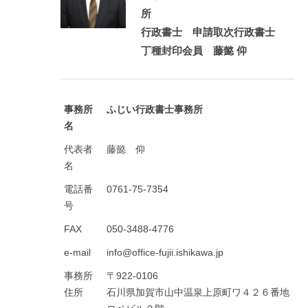
所
行政書士 申請取次行政書士
丁種封印会員 藤懿 仰
事務所
ふじい行政書士事務所
名
代表者
藤懿 仰
名
電話番
0761-75-7354
号
FAX
050-3488-4776
e-mail
info@office-fujii.ishikawa.jp
事務所
〒922-0106
住所
石川県加賀市山中温泉上原町ワ４２６番地