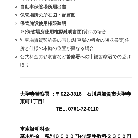
地
自動車保管場所届出書
保管場所の所在図・配置図
元
保管施設使用権限疎明
行
※(
保管場所使用権原疎明書面
)
貸付の場合
政
駐車場賃貸契約書の写し(駐車場の料金の領収書等)住
所と仕様の本拠の位置が異なる場合
書
公共料金の領収書など
警察署への申請
警察署での受け
士
取り
が
最
短
大聖寺警察署
：〒922-0816 石川県加賀市大聖寺
東町1丁目1
お
TEL: 0761-72-0110
手
続
車庫証明料金
基本料金 税別６０００円+法定手数料２３００円