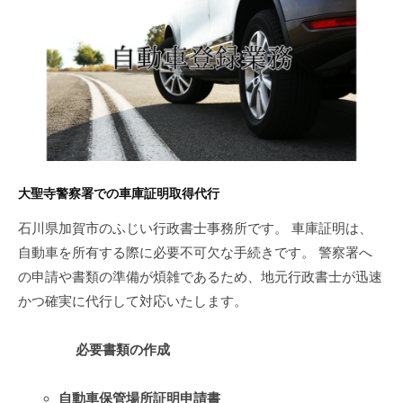
賀
政
書
市
士
内
事
務
の
所
車
庫
証
大聖寺警察署での車庫証明取得代行
明
石川県加賀市のふじい行政書士事務所です。 車庫証明は、
自動車を所有する際に必要不可欠な手続きです。 警察署へ
申
の申請や書類の準備が煩雑であるため、地元行政書士が迅速
請
かつ確実に代行して対応いたします。
代
必要書類の作成
行
は
自動車保管場所証明申請書