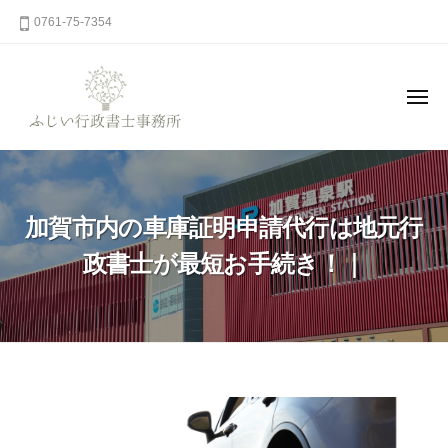
コ
0761-75-7354
ン
テ
ン
メ
ニ
ツ
ュ
ー
ふ
へ
石
じ
川
ス
県
キ
い
加賀市内の車庫証明申請代行は地元行
加
ッ
行
賀
プ
政
政書士が最短お手続き！｜
市
書
山
士
中
事
温
務
泉
所
の
加
行