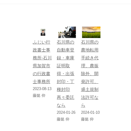
ふじい行
石川県の
石川県の
政書士事
自動車登
農地転用
務所-石川
録・車庫
手続き代
県加賀市
証明取
理、農振
の行政書
得・出張
除外、開
士事務所
封印・丁
発許可、
2023-08-13
種封印
盛土規制
藤懿 仰
再々委託
法許可な
なら
ら
2024-01-26
2024-01-10
藤懿 仰
藤懿 仰