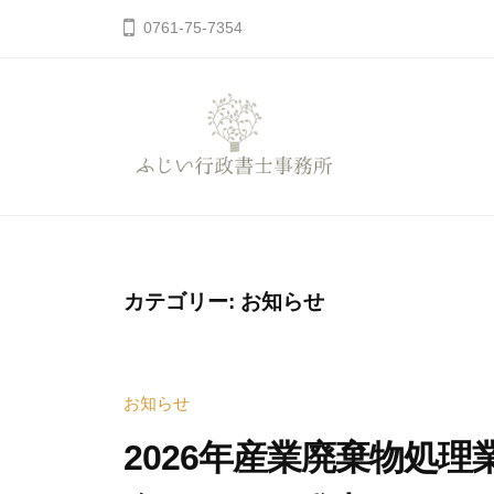
コ
0761-75-7354
ン
テ
ン
ツ
へ
ふ
石
ス
川
じ
キ
県
い
ッ
加
行
カテゴリー:
お知らせ
プ
賀
政
市
書
山
お知らせ
士
中
事
2026年産業廃棄物処
温
務
泉