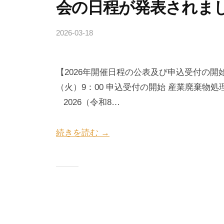
会の日程が発表されま
の
所
行
2026-03-18
b
/
政
y
0
書
藤
件
士
【2026年開催日程の公表及び申込受付の開始】 
懿
の
事
仰
コ
（火）9：00 申込受付の開始 産業廃棄物
務
メ
2026（令和8…
所
ン
ト
続きを読む →