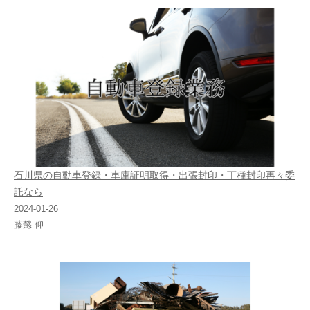
石川県の自動車登録・車庫証明取得・出張封印・丁種封印再々委
託なら
2024-01-26
藤懿 仰