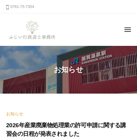
コ
0761-75-7354
ン
テ
ン
メ
ニ
ツ
ュ
ー
ふ
へ
石
じ
川
ス
県
キ
い
お知らせ
加
ッ
行
賀
プ
政
市
書
山
士
中
事
温
務
お知らせ
泉
所
の
2026年産業廃棄物処理業の許可申請に関する講
行
習会の日程が発表されました