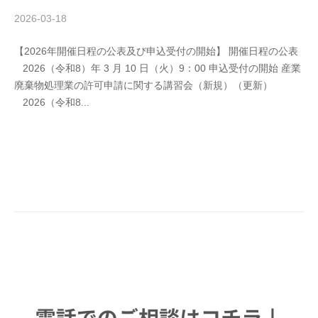
政
書
2026-03-18
b
/
士
y
0
【2026年開催日程の公表及び申込受付の開始】 開催日程の公表
藤
件
事
2026（令和8）年 3 月 10 日（火）9：00 申込受付の開始 産業
懿
の
務
廃棄物処理業の許可申請に関する講習会（新規）（更新）
仰
コ
所
2026（令和8...
メ
ン
ト